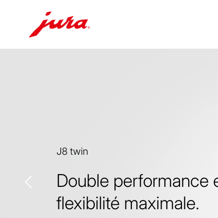
Afficher
le
contenu
Afficher
la
recherche
J8 twin
Double performance 
flexibilité maximale.