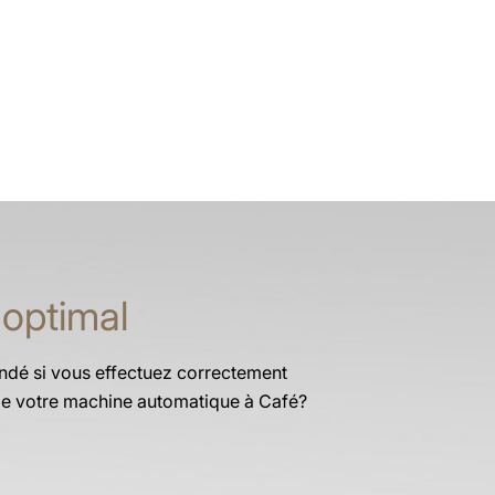
 optimal
dé si vous effectuez correctement
e de votre machine automatique à Café?