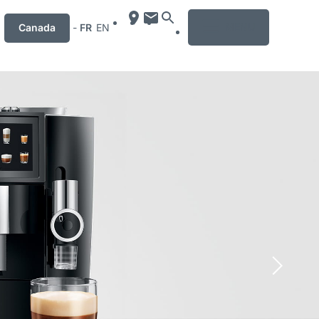
MENU
Canada
-
FR
EN