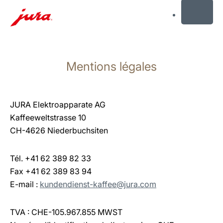
MENU
Afficher
le
Mentions légales
contenu
Afficher
la
recherche
JURA Elektroapparate AG
Kaffeeweltstrasse 10
CH-4626 Niederbuchsiten
Tél. +41 62 389 82 33
Fax +41 62 389 83 94
E-mail :
kundendienst-kaffee@jura.com
TVA : CHE-105.967.855 MWST