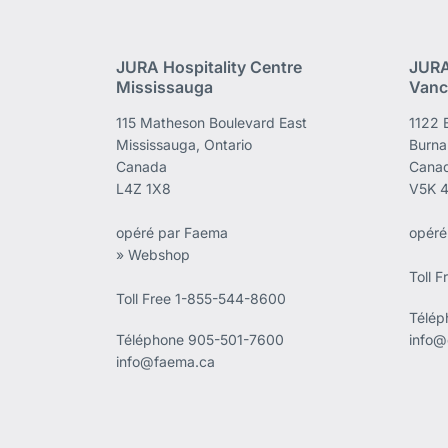
JURA Hospitality Centre
JURA
Mississauga
Vanc
115 Matheson Boulevard East
1122 
Mississauga, Ontario
Burna
Canada
Cana
L4Z 1X8
V5K 
opéré par Faema
opéré
» Webshop
Toll 
Toll Free 1-855-544-8600
Télé
Téléphone
905-501-7600
info@
info@faema.ca