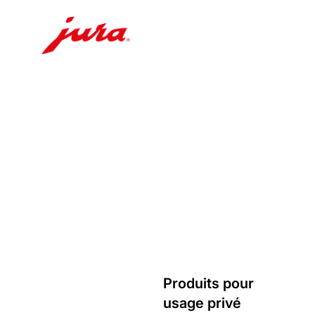
Afficher
le
contenu
Afficher
la
recherche
Produits pour
usage privé