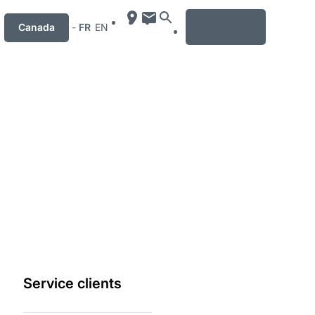
MENU
Canada
-
FR
EN
Service clients