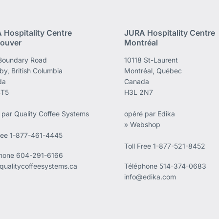
 Hospitality Centre
JURA Hospitality Centre
ouver
Montréal
Boundary Road
10118 St-Laurent
by, British Columbia
Montréal, Québec
da
Canada
4T5
H3L 2N7
 par Quality Coffee Systems
opéré par Edika
» Webshop
Free 1-877-461-4445
Toll Free 1-877-521-8452
phone
604-291-6166
qualitycoffeesystems.ca
Téléphone
514-374-0683
info@edika.com