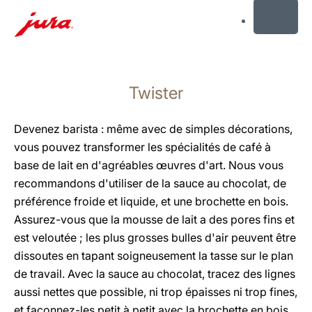
MENU
Afficher
le
Twister
contenu
Afficher
la
Devenez barista : même avec de simples décorations,
recherche
vous pouvez transformer les spécialités de café à
base de lait en d'agréables œuvres d'art. Nous vous
recommandons d'utiliser de la sauce au chocolat, de
préférence froide et liquide, et une brochette en bois.
Assurez-vous que la mousse de lait a des pores fins et
est veloutée ; les plus grosses bulles d'air peuvent être
dissoutes en tapant soigneusement la tasse sur le plan
de travail. Avec la sauce au chocolat, tracez des lignes
aussi nettes que possible, ni trop épaisses ni trop fines,
et façonnez-les petit à petit avec la brochette en bois.