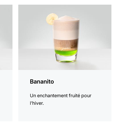
Afficher
la
recette
Bananito
Un enchantement fruité pour
l’hiver.