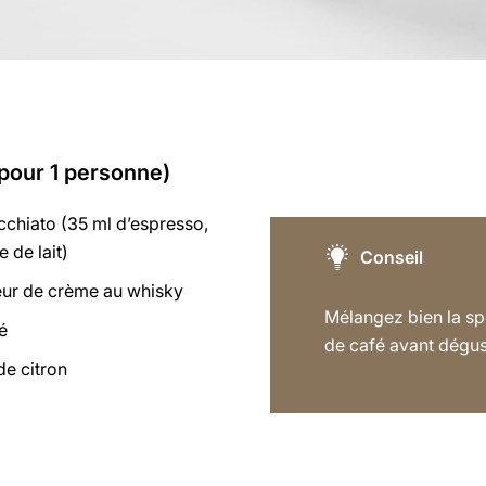
(pour 1 personne)
chiato (35 ml d’espresso,
 de lait)
Conseil
ueur de crème au whisky
Mélangez bien la spé
é
de café avant dégus
de citron