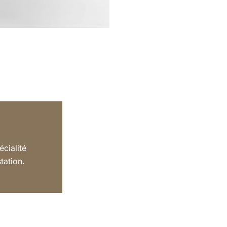
cialité
tation.