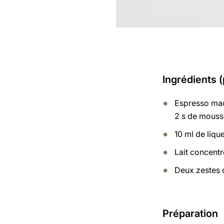
Ingrédients 
Espresso mac
2 s de mousse
10 ml de liq
Lait concentr
Deux zestes 
Préparation