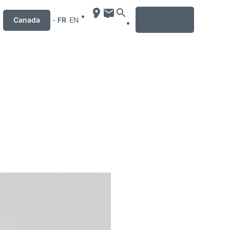
MENU
Canada
-
FR
EN