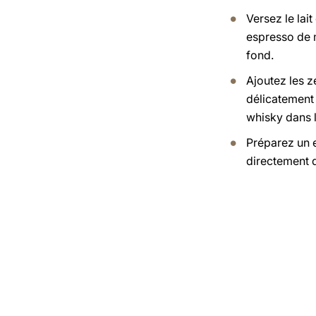
Versez le lai
espresso de m
fond.
Ajoutez les z
délicatement 
whisky dans l
Préparez un 
directement d