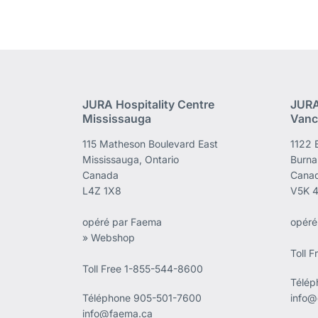
JURA Hospitality Centre
JURA
Mississauga
Vanc
115 Matheson Boulevard East
1122 
Mississauga, Ontario
Burna
Canada
Cana
L4Z 1X8
V5K 
opéré par Faema
opéré
» Webshop
Toll 
Toll Free 1-855-544-8600
Télé
Téléphone
905-501-7600
info@
info@faema.ca