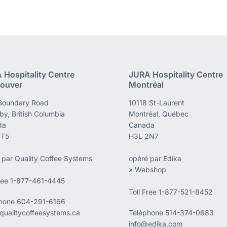
 Hospitality Centre
JURA Hospitality Centre
ouver
Montréal
Boundary Road
10118 St-Laurent
by, British Columbia
Montréal, Québec
da
Canada
4T5
H3L 2N7
 par Quality Coffee Systems
opéré par Edika
» Webshop
Free 1-877-461-4445
Toll Free 1-877-521-8452
phone
604-291-6166
qualitycoffeesystems.ca
Téléphone
514-374-0683
info@edika.com