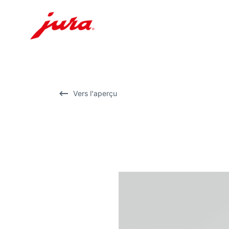
Afficher
le
contenu
Afficher
Vers l'aperçu
la
recherche