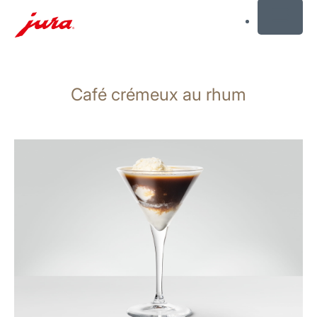
MENU
Afficher
le
Café crémeux au rhum
contenu
Afficher
la
recherche