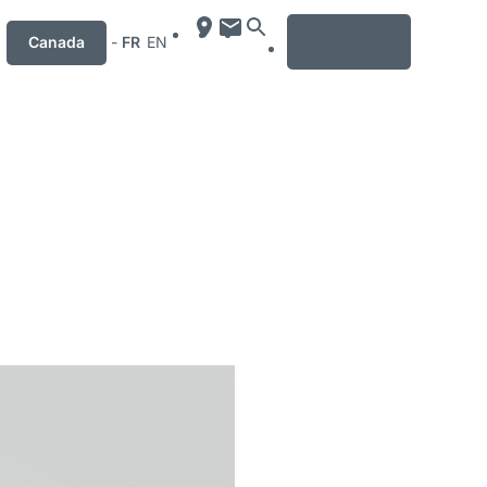
MENU
Canada
-
FR
EN