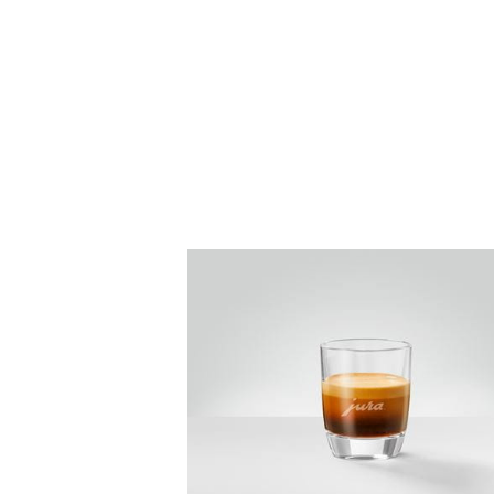
Afficher
la
recette