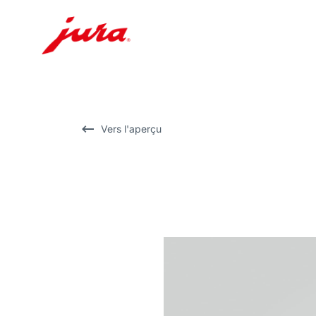
Afficher
le
contenu
Afficher
Vers l'aperçu
la
recherche