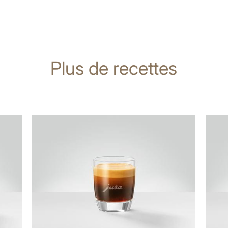
Plus de recettes
Afficher
Affich
la
la
recette
recett