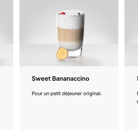
Afficher
Affich
la
la
recette
recett
Sweet Bananaccino
Pour un petit déjeuner original.