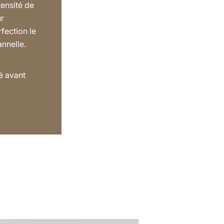
tensité de
ur
rfection le
annelle.
a
é avant