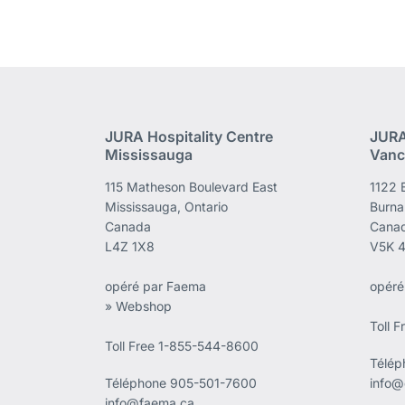
JURA Hospitality Centre
JURA
Mississauga
Vanc
115 Matheson Boulevard East
1122 
Mississauga, Ontario
Burna
Canada
Cana
L4Z 1X8
V5K 
opéré par Faema
opéré
» Webshop
Toll 
Toll Free 1-855-544-8600
Télé
Téléphone
905-501-7600
info@
info@faema.ca