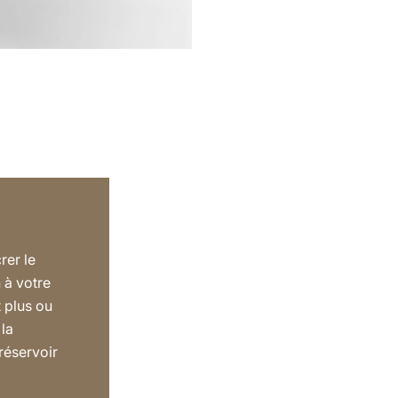
rer le
à votre
t plus ou
 la
réservoir