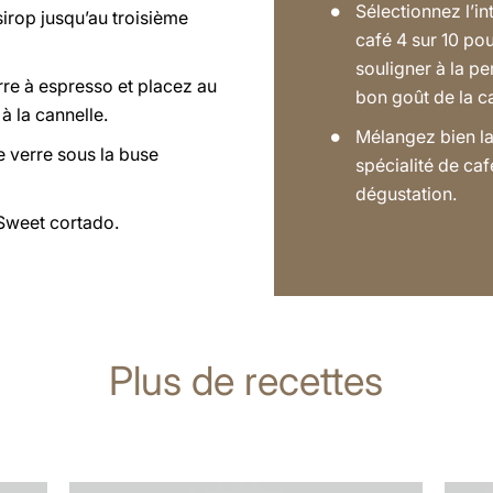
Sélectionnez l’in
sirop jusqu’au troisième
café 4 sur 10 po
souligner à la pe
re à espresso et placez au
bon goût de la c
à la cannelle.
Mélangez bien l
e verre sous la buse
spécialité de caf
dégustation.
Sweet cortado.
Plus de recettes