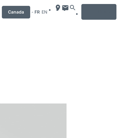
MENU
Canada
-
FR
EN