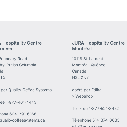
 Hospitality Centre
JURA Hospitality Centre
ouver
Montréal
Boundary Road
10118 St-Laurent
by, British Columbia
Montréal, Québec
da
Canada
4T5
H3L 2N7
 par Quality Coffee Systems
opéré par Edika
» Webshop
Free 1-877-461-4445
Toll Free 1-877-521-8452
phone
604-291-6166
qualitycoffeesystems.ca
Téléphone
514-374-0683
info@edika.com