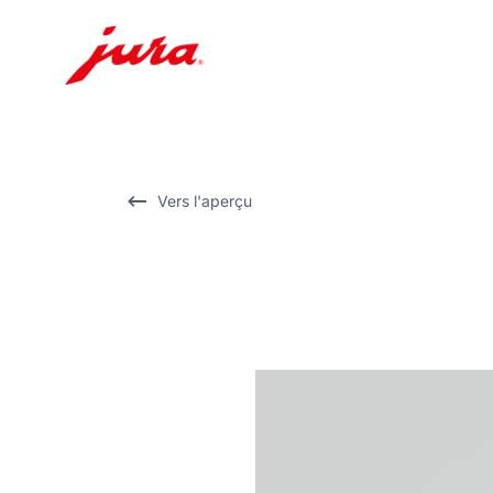
Afficher
le
contenu
Afficher
Vers l'aperçu
la
recherche