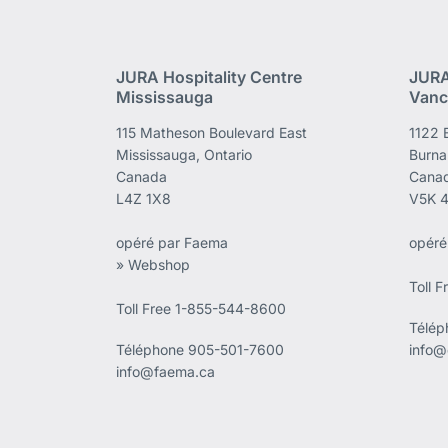
JURA Hospitality Centre
JURA
Mississauga
Vanc
115 Matheson Boulevard East
1122 
Mississauga, Ontario
Burna
Canada
Cana
L4Z 1X8
V5K 
opéré par Faema
opéré
» Webshop
Toll 
Toll Free 1-855-544-8600
Télé
Téléphone
905-501-7600
info@
info@faema.ca