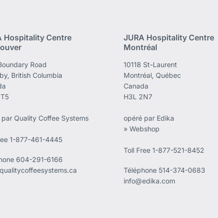
 Hospitality Centre
JURA Hospitality Centre
ouver
Montréal
Boundary Road
10118 St-Laurent
by, British Columbia
Montréal, Québec
da
Canada
4T5
H3L 2N7
 par Quality Coffee Systems
opéré par Edika
» Webshop
Free 1-877-461-4445
Toll Free 1-877-521-8452
phone
604-291-6166
qualitycoffeesystems.ca
Téléphone
514-374-0683
info@edika.com