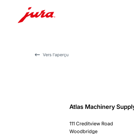
Afficher
le
contenu
Afficher
Vers l'aperçu
la
recherche
Atlas Machinery Suppl
Revenir
au
111 Creditview Road
récapitulatif
Woodbridge