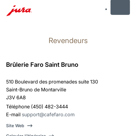
MENU
Afficher
le
Revendeurs
contenu
Afficher
la
recherche
Brûlerie Faro Saint Bruno
510 Boulevard des promenades suite 130
Saint-Bruno de Montarville
J3V 6A8
Téléphone (450) 482-3444
E-mail
support@cafefaro.com
Site Web
Calculer l’itinéraire