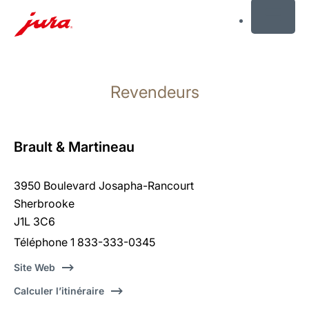
MENU
Afficher
le
Revendeurs
contenu
Afficher
la
recherche
Brault & Martineau
3950 Boulevard Josapha-Rancourt
Sherbrooke
J1L 3C6
Téléphone 1 833-333-0345
Site Web
Calculer l’itinéraire