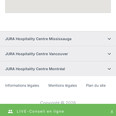
JURA Hospitality Centre Mississauga
JURA Hospitality Centre Vancouver
JURA Hospitality Centre Montréal
Informations légales
Mentions légales
Plan du site
Site
[Website
Web
information]
Copyright © 2026
LIVE-Conseil en ligne