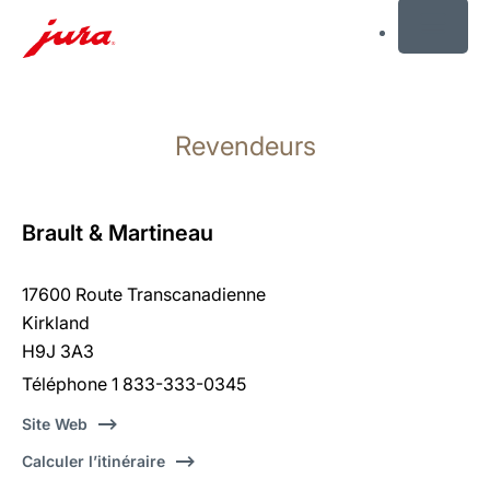
MENU
Afficher
le
Revendeurs
contenu
Afficher
la
recherche
Brault & Martineau
17600 Route Transcanadienne
Kirkland
H9J 3A3
Téléphone 1 833-333-0345
Site Web
Calculer l’itinéraire