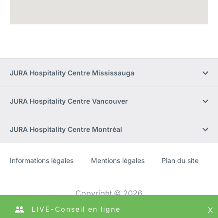
JURA Hospitality Centre Mississauga
JURA Hospitality Centre Vancouver
JURA Hospitality Centre Montréal
Informations légales
Mentions légales
Plan du site
Site
[Website
Web
information]
Copyright © 2026
LIVE-Conseil en ligne