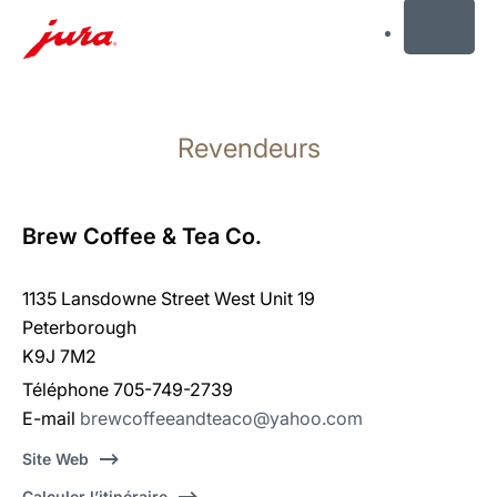
MENU
Afficher
le
Revendeurs
contenu
Afficher
la
recherche
Brew Coffee & Tea Co.
1135 Lansdowne Street West Unit 19
Peterborough
K9J 7M2
Téléphone 705-749-2739
E-mail
brewcoffeeandteaco@yahoo.com
Site Web
Calculer l’itinéraire