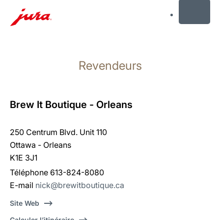
MENU
Afficher
le
Revendeurs
contenu
Afficher
la
recherche
Brew It Boutique - Orleans
250 Centrum Blvd. Unit 110
Ottawa - Orleans
K1E 3J1
Téléphone 613-824-8080
E-mail
nick@brewitboutique.ca
Site Web
Calculer l’itinéraire