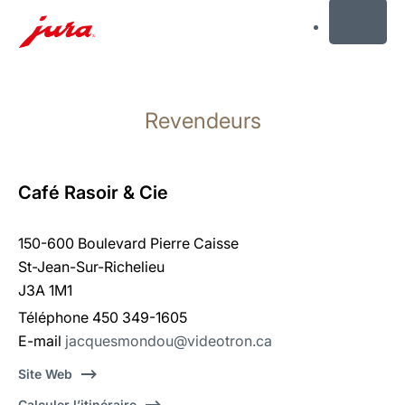
MENU
Afficher
le
Revendeurs
contenu
Afficher
la
recherche
Café Rasoir & Cie
150-600 Boulevard Pierre Caisse
St-Jean-Sur-Richelieu
J3A 1M1
Téléphone 450 349-1605
E-mail
jacquesmondou@videotron.ca
Site Web
Calculer l’itinéraire