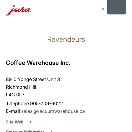
MENU
Afficher
le
Revendeurs
contenu
Afficher
la
recherche
Coffee Warehouse Inc.
8910 Yonge Street Unit 3
Richmond Hill
L4C 0L7
Téléphone 905-709-6022
E-mail
sales@vacuumwarehouse.ca
Site Web
Calculer l’itinéraire