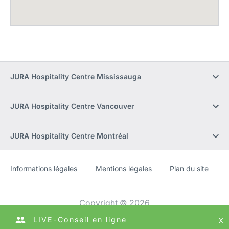
JURA Hospitality Centre Mississauga
JURA Hospitality Centre Vancouver
JURA Hospitality Centre Montréal
Informations légales
Mentions légales
Plan du site
Site
[Website
Web
information]
Copyright © 2026
LIVE-Conseil en ligne