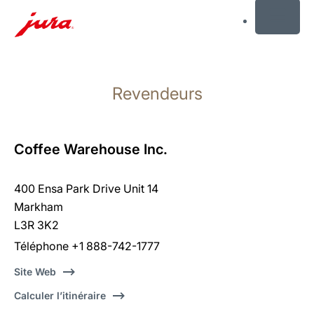
MENU
Afficher
le
Revendeurs
contenu
Afficher
la
recherche
Coffee Warehouse Inc.
400 Ensa Park Drive Unit 14
Markham
L3R 3K2
Téléphone +1 888-742-1777
Site Web
Calculer l’itinéraire