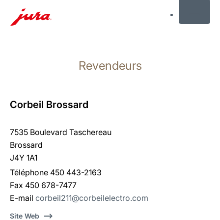
MENU
Afficher
le
Revendeurs
contenu
Afficher
la
recherche
Corbeil Brossard
7535 Boulevard Taschereau
Brossard
J4Y 1A1
Téléphone 450 443-2163
Fax 450 678-7477
E-mail
corbeil211@corbeilelectro.com
Site Web