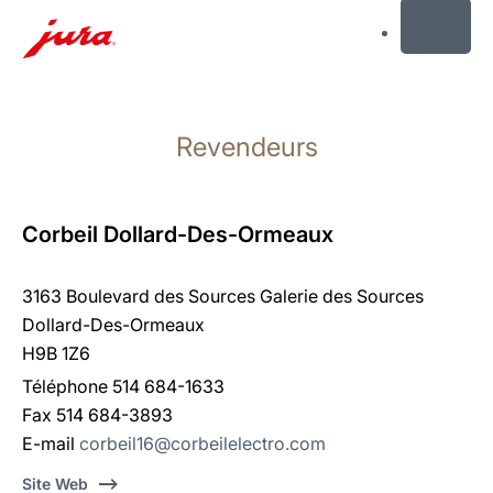
MENU
Afficher
le
Revendeurs
contenu
Afficher
la
recherche
Corbeil Dollard-Des-Ormeaux
3163 Boulevard des Sources Galerie des Sources
Dollard-Des-Ormeaux
H9B 1Z6
Téléphone 514 684-1633
Fax 514 684-3893
E-mail
corbeil16@corbeilelectro.com
Site Web