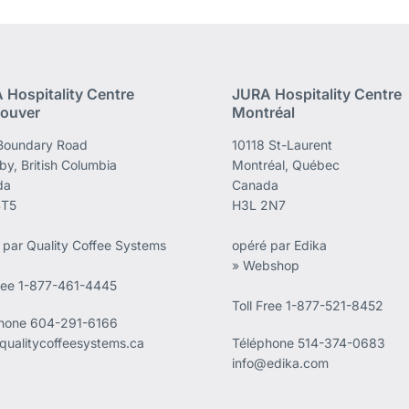
 Hospitality Centre
JURA Hospitality Centre
ouver
Montréal
Boundary Road
10118 St-Laurent
by, British Columbia
Montréal, Québec
da
Canada
4T5
H3L 2N7
 par Quality Coffee Systems
opéré par Edika
» Webshop
Free 1-877-461-4445
Toll Free 1-877-521-8452
phone
604-291-6166
qualitycoffeesystems.ca
Téléphone
514-374-0683
info@edika.com