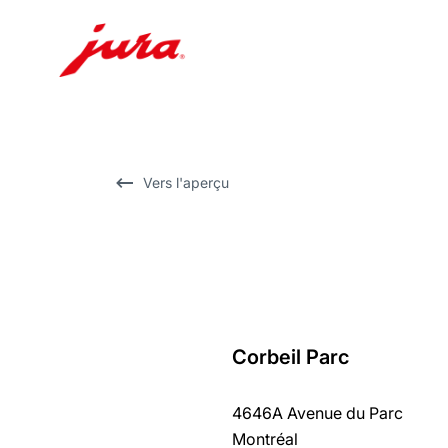
Afficher
le
contenu
Afficher
Vers l'aperçu
la
recherche
Corbeil Parc
Revenir
au
4646A Avenue du Parc
récapitulatif
Montréal