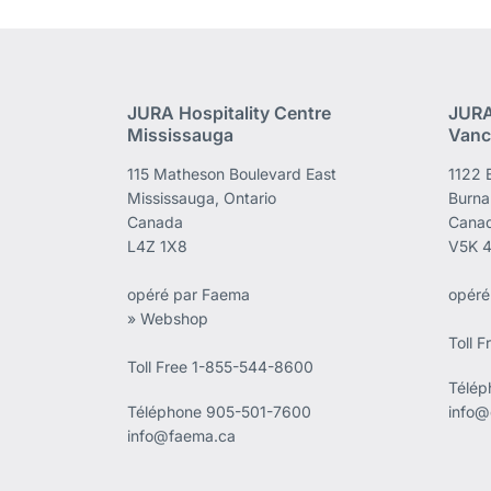
JURA Hospitality Centre
JURA
Mississauga
Vanc
115 Matheson Boulevard East
1122 
Mississauga, Ontario
Burna
Canada
Cana
L4Z 1X8
V5K 
opéré par Faema
opéré
» Webshop
Toll 
Toll Free 1-855-544-8600
Télé
Téléphone
905-501-7600
info@
info@faema.ca