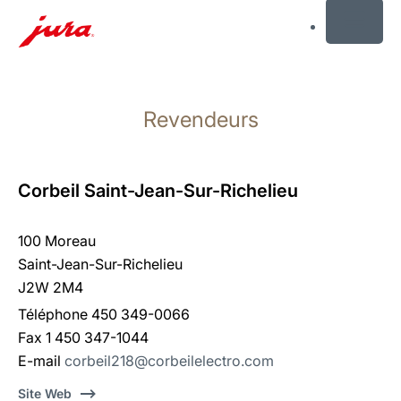
MENU
Afficher
le
Revendeurs
contenu
Afficher
la
recherche
Corbeil Saint-Jean-Sur-Richelieu
100 Moreau
Saint-Jean-Sur-Richelieu
J2W 2M4
Téléphone 450 349-0066
Fax 1 450 347-1044
E-mail
corbeil218@corbeilelectro.com
Site Web