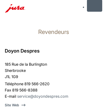
MENU
Afficher
le
Revendeurs
contenu
Afficher
la
recherche
Doyon Despres
185 Rue de la Burlington
Sherbrooke
J1L 1G9
Téléphone 819 566-2620
Fax 819 566-8388
E-mail
service@doyondespres.com
Site Web