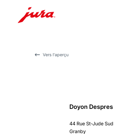
Afficher
le
contenu
Afficher
Vers l'aperçu
la
recherche
Doyon Despres
Revenir
au
44 Rue St-Jude Sud
récapitulatif
Granby