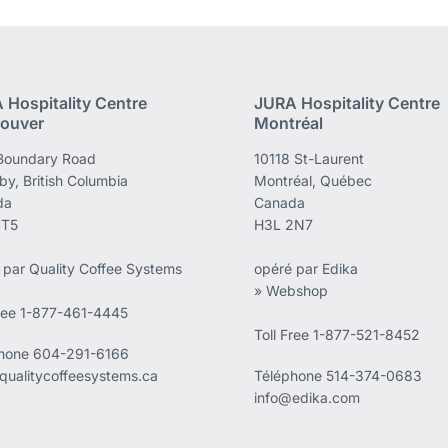
 Hospitality Centre
JURA Hospitality Centre
ouver
Montréal
Boundary Road
10118 St-Laurent
by, British Columbia
Montréal, Québec
da
Canada
4T5
H3L 2N7
 par Quality Coffee Systems
opéré par Edika
» Webshop
Free 1-877-461-4445
Toll Free 1-877-521-8452
phone
604-291-6166
qualitycoffeesystems.ca
Téléphone
514-374-0683
info@edika.com