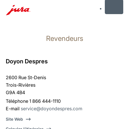
MENU
Afficher
le
Revendeurs
contenu
Afficher
la
recherche
Doyon Despres
2600 Rue St-Denis
Trois-Rivières
G9A 4B4
Téléphone 1 866 444-1110
E-mail
service@doyondespres.com
Site Web
Calculer l’itinéraire