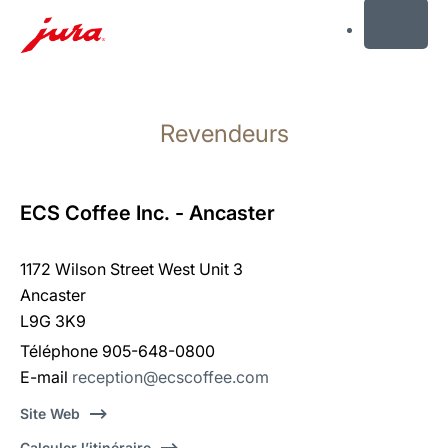
MENU
Afficher
le
Revendeurs
contenu
Afficher
la
recherche
ECS Coffee Inc. - Ancaster
1172 Wilson Street West Unit 3
Ancaster
L9G 3K9
Téléphone 905-648-0800
E-mail
reception@ecscoffee.com
Site Web
Calculer l’itinéraire