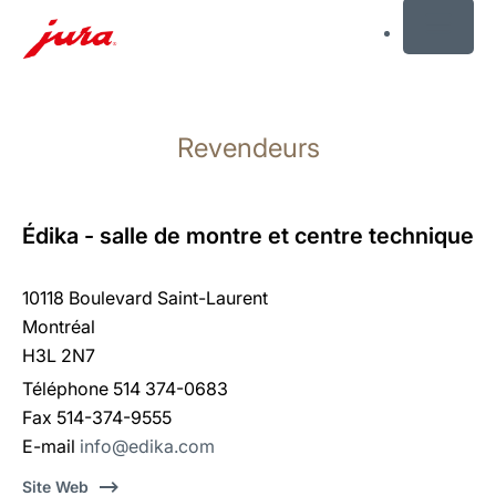
MENU
Afficher
le
Revendeurs
contenu
Afficher
la
recherche
Édika - salle de montre et centre technique
10118 Boulevard Saint-Laurent
Montréal
H3L 2N7
Téléphone 514 374-0683
Fax 514-374-9555
E-mail
info@edika.com
Site Web