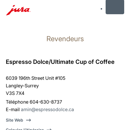
MENU
Afficher
le
Revendeurs
contenu
Afficher
la
recherche
Espresso Dolce/Ultimate Cup of Coffee
6039 196th Street Unit #105
Langley-Surrey
V3S 7X4
Téléphone 604-630-8737
E-mail
amin@espressodolce.ca
Site Web
Calculer l’itinéraire