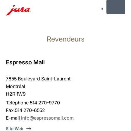
MENU
Afficher
le
Revendeurs
contenu
Afficher
la
recherche
Espresso Mali
7655 Boulevard Saint-Laurent
Montréal
H2R 1W9
Téléphone 514 270-9770
Fax 514 270-6552
E-mail
info@espressomali.com
Site Web