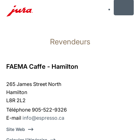
MENU
Afficher
le
Revendeurs
contenu
Afficher
la
recherche
FAEMA Caffe - Hamilton
265 James Street North
Hamilton
L8R 2L2
Téléphone 905-522-9326
E-mail
info@espresso.ca
Site Web
Calculer l’itinéraire