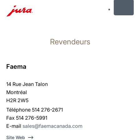
MENU
Afficher
le
Revendeurs
contenu
Afficher
la
recherche
Faema
14 Rue Jean Talon
Montréal
H2R 2W5
Téléphone 514 276-2671
Fax 514 276-5991
E-mail
sales@faemacanada.com
Site Web