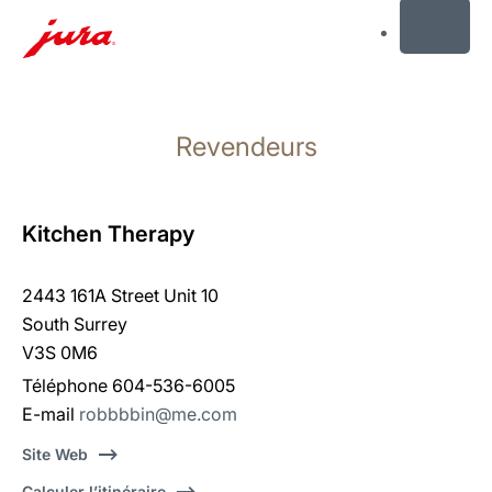
MENU
Afficher
le
Revendeurs
contenu
Afficher
la
recherche
Kitchen Therapy
2443 161A Street Unit 10
South Surrey
V3S 0M6
Téléphone 604-536-6005
E-mail
robbbbin@me.com
Site Web
Calculer l’itinéraire