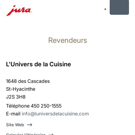
MENU
Afficher
le
Revendeurs
contenu
Afficher
la
recherche
L'Univers de la Cuisine
1648 des Cascades
St-Hyacinthe
J2S 3H8
Téléphone 450 250-1555
E-mail
info@luniversdelacuisine.com
Site Web
Calculer l’itinéraire