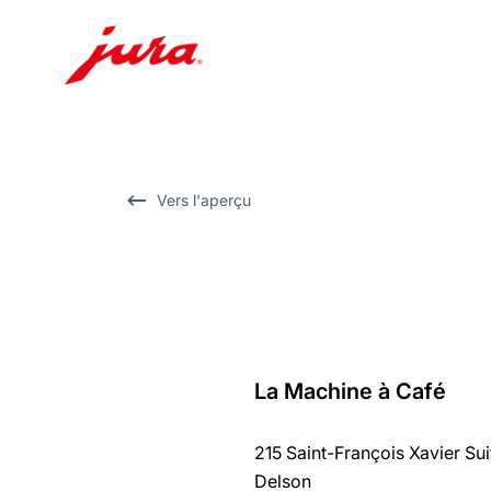
Afficher
le
contenu
Afficher
Vers l'aperçu
la
recherche
La Machine à Café
Revenir
au
215 Saint-François Xavier Sui
récapitulatif
Delson