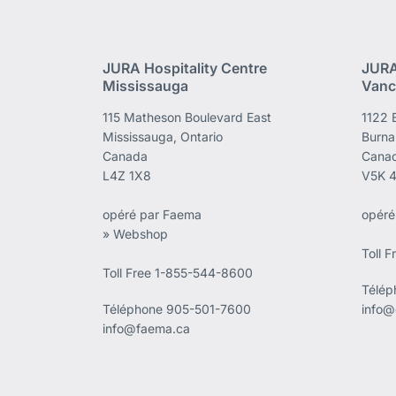
JURA Hospitality Centre
JURA
Mississauga
Vanc
115 Matheson Boulevard East
1122 
Mississauga, Ontario
Burna
Canada
Cana
L4Z 1X8
V5K 
opéré par Faema
opéré
» Webshop
Toll 
Toll Free 1-855-544-8600
Télé
Téléphone
905-501-7600
info@
info@faema.ca