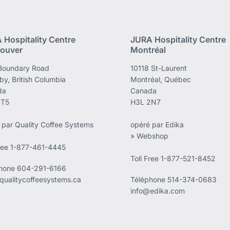
 Hospitality Centre
JURA Hospitality Centre
ouver
Montréal
Boundary Road
10118 St-Laurent
by, British Columbia
Montréal, Québec
da
Canada
4T5
H3L 2N7
 par Quality Coffee Systems
opéré par Edika
» Webshop
Free 1-877-461-4445
Toll Free 1-877-521-8452
phone
604-291-6166
qualitycoffeesystems.ca
Téléphone
514-374-0683
info@edika.com