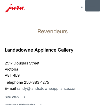
MENU
Afficher
le
Revendeurs
contenu
Afficher
la
recherche
Landsdowne Appliance Gallery
2517 Douglas Street
Victoria
V8T 4L9
Téléphone 250-383-1275
E-mail
randy@landsdowneappliance.com
Site Web
Calculer l’itinéraire