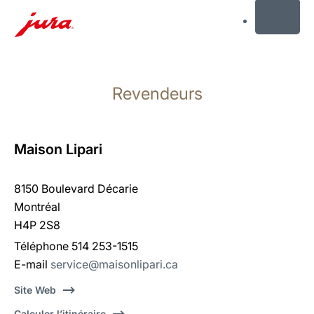
MENU
Afficher
le
Revendeurs
contenu
Afficher
la
recherche
Maison Lipari
8150 Boulevard Décarie
Montréal
H4P 2S8
Téléphone 514 253-1515
E-mail
service@maisonlipari.ca
Site Web
Calculer l’itinéraire