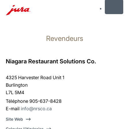
MENU
Afficher
le
Revendeurs
contenu
Afficher
la
recherche
Niagara Restaurant Solutions Co.
4325 Harvester Road Unit 1
Burlington
L7L 5M4
Téléphone 905-637-8428
E-mail
info@nrsco.ca
Site Web
Calculer l’itinéraire