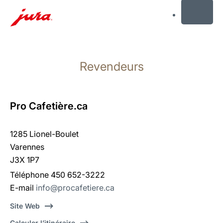
MENU
Afficher
le
Revendeurs
contenu
Afficher
la
recherche
Pro Cafetière.ca
1285 Lionel-Boulet
Varennes
J3X 1P7
Téléphone 450 652-3222
E-mail
info@procafetiere.ca
Site Web
Calculer l’itinéraire