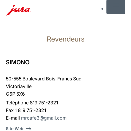
MENU
Afficher
le
Revendeurs
contenu
Afficher
la
recherche
SIMONO
50-555 Boulevard Bois-Francs Sud
Victoriaville
G6P 5X6
Téléphone 819 751-2321
Fax 1 819 751-2321
E-mail
mrcafe3@gmail.com
Site Web