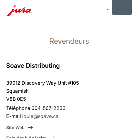
MENU
Afficher
le
Revendeurs
contenu
Afficher
la
recherche
Soave Distributing
39012 Discovery Way Unit #105
Squamish
V8B 0E5
Téléphone 604-567-2233
E-mail
louie@soave.ca
Site Web
Calculer l’itinéraire