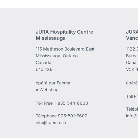
JURA Hospitality Centre
JURA
Mississauga
Vanc
115 Matheson Boulevard East
1122 
Mississauga, Ontario
Burna
Canada
Cana
L4Z 1X8
V5K 
opéré par Faema
opéré
» Webshop
Toll 
Toll Free 1-855-544-8600
Télé
Téléphone
905-501-7600
info@
info@faema.ca