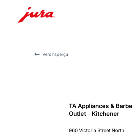
Afficher
le
contenu
Afficher
Vers l'aperçu
la
recherche
TA Appliances & Barb
Revenir
Outlet - Kitchener
au
récapitulatif
960 Victoria Street North