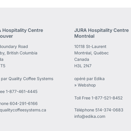
 Hospitality Centre
JURA Hospitality Centre
ouver
Montréal
Boundary Road
10118 St-Laurent
by, British Columbia
Montréal, Québec
da
Canada
4T5
H3L 2N7
 par Quality Coffee Systems
opéré par Edika
» Webshop
Free 1-877-461-4445
Toll Free 1-877-521-8452
phone
604-291-6166
qualitycoffeesystems.ca
Téléphone
514-374-0683
info@edika.com