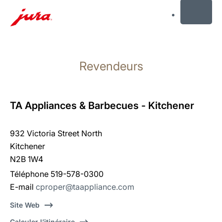
MENU
Afficher
le
Revendeurs
contenu
Afficher
la
recherche
TA Appliances & Barbecues - Kitchener
932 Victoria Street North
Kitchener
N2B 1W4
Téléphone 519-578-0300
E-mail
cproper@taappliance.com
Site Web
Calculer l’itinéraire