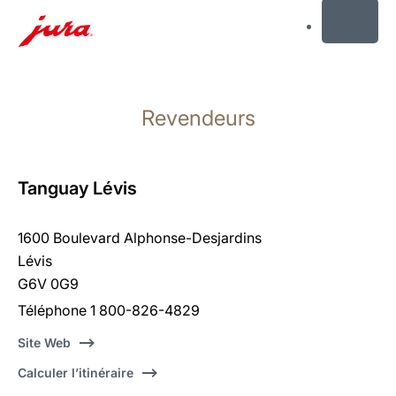
MENU
Afficher
le
Revendeurs
contenu
Afficher
la
recherche
Tanguay Lévis
1600 Boulevard Alphonse-Desjardins
Lévis
G6V 0G9
Téléphone 1 800-826-4829
Site Web
Calculer l’itinéraire