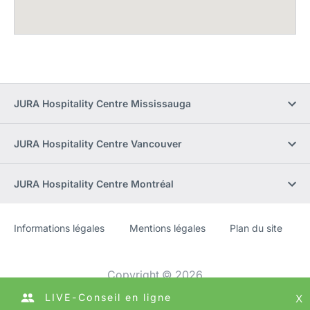
JURA Hospitality Centre Mississauga
JURA Hospitality Centre Vancouver
JURA Hospitality Centre Montréal
Informations légales
Mentions légales
Plan du site
Site
[Website
Web
information]
Copyright © 2026
LIVE-Conseil en ligne