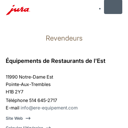
MENU
Afficher
le
Revendeurs
contenu
Afficher
la
recherche
Équipements de Restaurants de l'Est
11990 Notre-Dame Est
Pointe-Aux-Trembles
H1B 2Y7
Téléphone 514 645-2717
E-mail
info@ere-equipement.com
Site Web
Calculer l’itinéraire