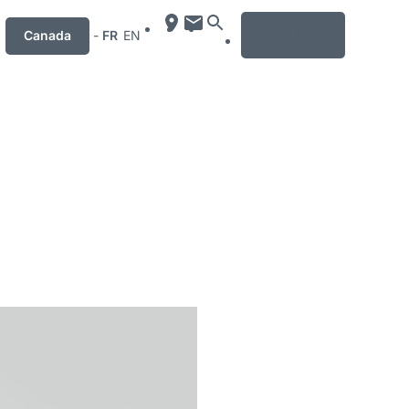
MENU
Canada
-
FR
EN