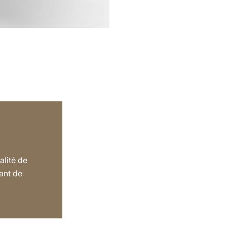
alité de
ant de