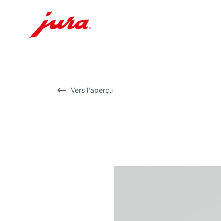
Afficher
le
contenu
Afficher
Vers l'aperçu
la
recherche