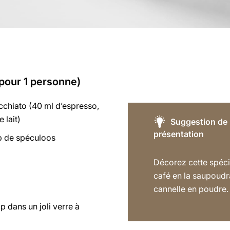
(pour 1 personne)
chiato (40 ml d’espresso,
 lait)
Suggestion de
présentation
op de spéculoos
Décorez cette spéci
café en la saupoudr
cannelle en poudre.
op dans un joli verre à