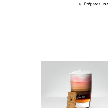
Préparez un 
Afficher
la
recette