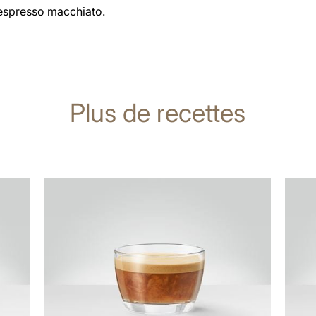
espresso macchiato.
Plus de recettes
Afficher
Affich
la
la
recette
recett