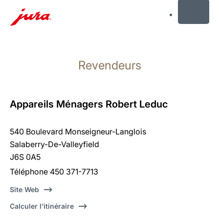
MENU
Afficher
le
Revendeurs
contenu
Afficher
la
recherche
Appareils Ménagers Robert Leduc
540 Boulevard Monseigneur-Langlois
Salaberry-De-Valleyfield
J6S 0A5
Téléphone 450 371-7713
Site Web
Calculer l’itinéraire