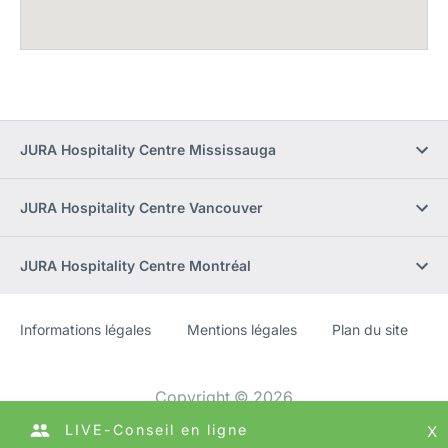
JURA Hospitality Centre Mississauga
JURA Hospitality Centre Vancouver
JURA Hospitality Centre Montréal
Informations légales
Mentions légales
Plan du site
Site
[Website
Web
information]
Copyright © 2026
LIVE-Conseil en ligne