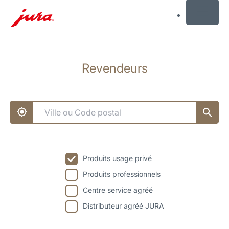
MENU
Afficher
le
Revendeurs
contenu
Afficher
la
recherche
Produits usage privé
Produits professionnels
Centre service agréé
Distributeur agréé JURA