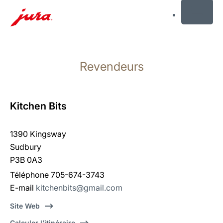
MENU
Afficher
le
Revendeurs
contenu
Afficher
la
recherche
Kitchen Bits
1390 Kingsway
Sudbury
P3B 0A3
Téléphone 705-674-3743
E-mail
kitchenbits@gmail.com
Site Web
Calculer l’itinéraire