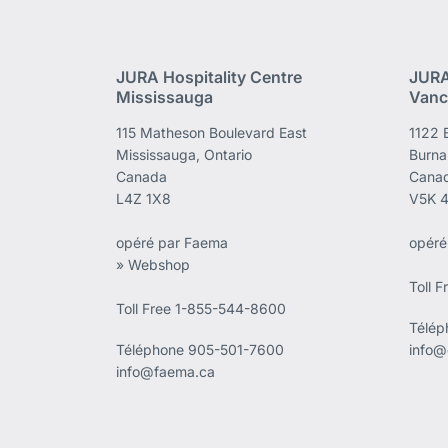
JURA Hospitality Centre
JURA
Mississauga
Vanc
115 Matheson Boulevard East
1122 
Mississauga, Ontario
Burna
Canada
Cana
L4Z 1X8
V5K 
opéré par Faema
opéré
» Webshop
Toll 
Toll Free 1-855-544-8600
Télé
Téléphone
905-501-7600
info@
info@faema.ca