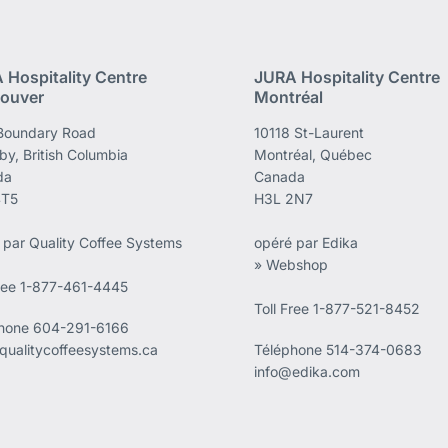
 Hospitality Centre
JURA Hospitality Centre
ouver
Montréal
Boundary Road
10118 St-Laurent
by, British Columbia
Montréal, Québec
da
Canada
4T5
H3L 2N7
 par Quality Coffee Systems
opéré par Edika
» Webshop
Free 1-877-461-4445
Toll Free 1-877-521-8452
phone
604-291-6166
qualitycoffeesystems.ca
Téléphone
514-374-0683
info@edika.com