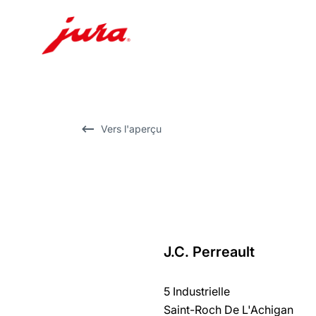
Afficher
le
contenu
Afficher
Vers l'aperçu
la
recherche
J.C. Perreault
Revenir
au
5 Industrielle
récapitulatif
Saint-Roch De L'Achigan