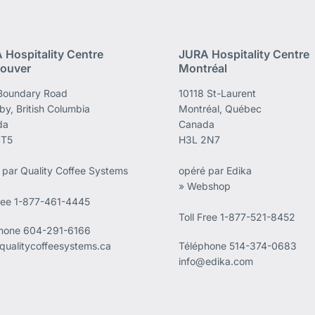
 Hospitality Centre
JURA Hospitality Centre
ouver
Montréal
Boundary Road
10118 St-Laurent
by, British Columbia
Montréal, Québec
da
Canada
4T5
H3L 2N7
 par Quality Coffee Systems
opéré par Edika
» Webshop
Free 1-877-461-4445
Toll Free 1-877-521-8452
phone
604-291-6166
qualitycoffeesystems.ca
Téléphone
514-374-0683
info@edika.com