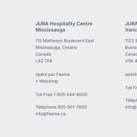
JURA Hospitality Centre
JURA
Mississauga
Vanc
115 Matheson Boulevard East
1122 
Mississauga, Ontario
Burna
Canada
Cana
L4Z 1X8
V5K 
opéré par Faema
opéré
» Webshop
Toll 
Toll Free 1-855-544-8600
Télé
Téléphone
905-501-7600
info@
info@faema.ca