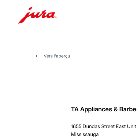
Afficher
le
contenu
Afficher
Vers l'aperçu
la
recherche
TA Appliances & Barbe
Revenir
au
1655 Dundas Street East Unit
récapitulatif
Mississauga