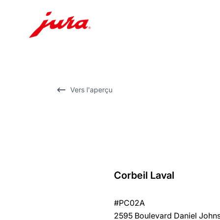
Afficher
le
contenu
Afficher
Vers l'aperçu
la
recherche
Corbeil Laval
Revenir
au
#PC02A
récapitulatif
2595 Boulevard Daniel Johns