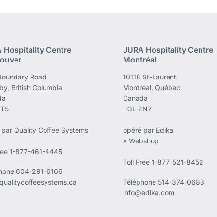
 Hospitality Centre
JURA Hospitality Centre
ouver
Montréal
Boundary Road
10118 St-Laurent
by, British Columbia
Montréal, Québec
da
Canada
4T5
H3L 2N7
 par Quality Coffee Systems
opéré par Edika
» Webshop
Free 1-877-461-4445
Toll Free 1-877-521-8452
phone
604-291-6166
qualitycoffeesystems.ca
Téléphone
514-374-0683
info@edika.com