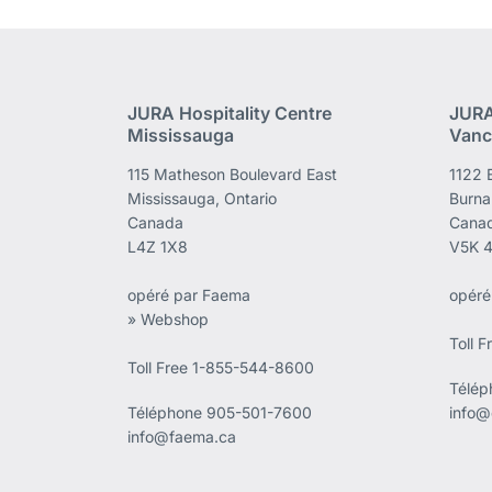
JURA Hospitality Centre
JURA
Mississauga
Vanc
115 Matheson Boulevard East
1122 
Mississauga, Ontario
Burna
Canada
Cana
L4Z 1X8
V5K 
opéré par Faema
opéré
» Webshop
Toll 
Toll Free 1-855-544-8600
Télé
Téléphone
905-501-7600
info@
info@faema.ca